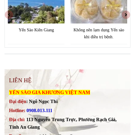
Yến Sào Kiên Giang
Không nên lạm dụng Yến sào
khi điều trị bệnh.
LIÊN HỆ
YẾN SÀO GIA KHƯƠNG VIỆT NAM
Đại diện
:
Ngô Ngọc Thi
Hotline:
0908.013.111
Địa chỉ:
113 Nguyễn Trung Trực, Phường Rạch Giá,
Tỉnh An Giang