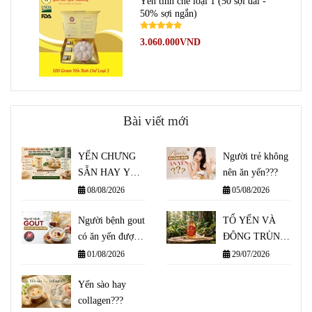
Yến tinh chế loại 1 (50 sợi dài -
50% sợi ngắn)
3.060.000VND
Bài viết mới
YẾN CHƯNG
Người trẻ không
SẴN HAY YẾN
nên ăn yến???
THÔ - LOẠI
08/08/2026
05/08/2026
NÀO ĐÁNG
MUA HƠN
Người bệnh gout
TỔ YẾN VÀ
TRONG
có ăn yến được
ĐÔNG TRÙNG
THÁNG MƯA
không??
HẠ THẢO -
01/08/2026
29/07/2026
NĂM 2026
KẾT HỢP THẾ
Yến sào hay
NÀO ĐỂ ĐẠT
collagen???
HIỆU QUẢ