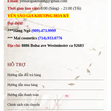
Email:
yensaogiakhuong@gmail.com
Thời gian làm việc:
8:00 (Sáng) - 21:00 (Tối)
YẾN SÀO GIA KHƯƠNG HOA KỲ
Đại diện
:
***Hằng Ngô
(909).473.9999
Mai cosmetics
(714).933.0776
***
Địa chỉ:
8886 Bolsa ave Westminster ca 92683
HỖ TRỢ
Hướng dẫn đổi trả hàng
Hướng dẫn mua hàng
Hướng dẫn thanh toán
Chính sách vận chuyển