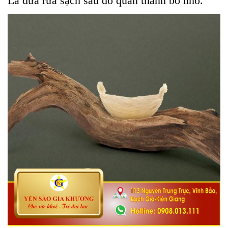
Lá dứa rửa sạch sau đó quấn thành bó nhỏ.