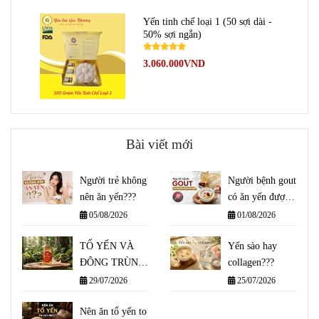
Yến tinh chế loại 1 (50 sợi dài -
50% sợi ngắn)
3.060.000VND
Bài viết mới
Người trẻ không
Người bệnh gout
nên ăn yến???
có ăn yến được
không??
05/08/2026
01/08/2026
TỔ YẾN VÀ
Yến sào hay
ĐÔNG TRÙNG
collagen???
HẠ THẢO -
29/07/2026
25/07/2026
KẾT HỢP THẾ
NÀO ĐỂ ĐẠT
Nên ăn tổ yến to