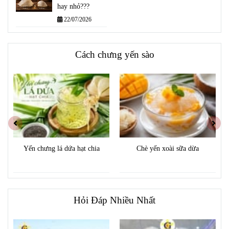
HIỆU QUẢ
hay nhỏ???
TỐT NHẤT
22/07/2026
Cách chưng yến sào
Yến chưng lá dứa hạt chia
Chè yến xoài sữa dừa
Hỏi Đáp Nhiều Nhất