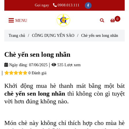
Gọi ngay
0908.013.111
0
MENU
Trang chủ
/
CÔNG DỤNG YẾN SÀO
/
Chè yến sen long nhãn
Chè yến sen long nhãn
Ngày đăng:
07/06/2025
535 Lượt xem
0 Đánh giá
Khởi động mua hè thanh mát bằng một bát
chè yến sen long nhãn
thì không còn gì tuyệt
vời hơn đúng không nào.
Món chè này không chỉ thích hợp cho mùa hè