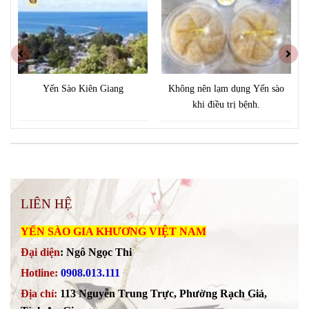
Yến Sào Kiên Giang
Không nên lạm dụng Yến sào
khi điều trị bệnh.
LIÊN HỆ
YẾN SÀO GIA KHƯƠNG VIỆT NAM
Đại diện
:
Ngô Ngọc Thi
Hotline:
0908.013.111
Địa chỉ:
113 Nguyễn Trung Trực, Phường Rạch Giá,