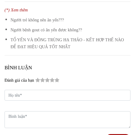
(*) Xem thêm
Người trẻ không nên ăn yến???
Người bệnh gout có ăn yến được không??
TỔ YẾN VÀ ĐÔNG TRÙNG HẠ THẢO - KẾT HỢP THẾ NÀO
ĐỂ ĐẠT HIỆU QUẢ TỐT NHẤT
BÌNH LUẬN
Đánh giá của bạn