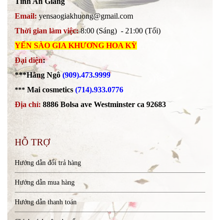
Tỉnh An Giang
Email:
yensaogiakhuong@gmail.com
Thời gian làm việc:
8:00 (Sáng) - 21:00 (Tối)
YẾN SÀO GIA KHƯƠNG HOA KỲ
Đại diện
:
***Hằng Ngô
(909).473.9999
Mai cosmetics
(714).933.0776
***
Địa chỉ:
8886 Bolsa ave Westminster ca 92683
HỖ TRỢ
Hướng dẫn đổi trả hàng
Hướng dẫn mua hàng
Hướng dẫn thanh toán